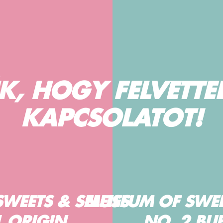
, HOGY FELVETTE
KAPCSOLATOT!
WEETS & SELFIES
MUSEUM OF SWEET
1 ORIGIN
NO. 2 BU