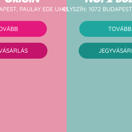
APEST, PAULAY EDE U. 43
HELYSZÍN: 1072 BUDAPEST
OVÁBB
TOVÁBB
VÁSÁRLÁS
JEGYVÁSÁR