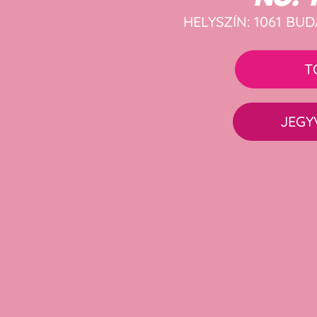
HELYSZÍN: 1061 BUD
T
JEGY