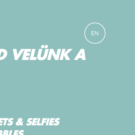
EN
D VELÜNK A
S & SELFIES
BBLES