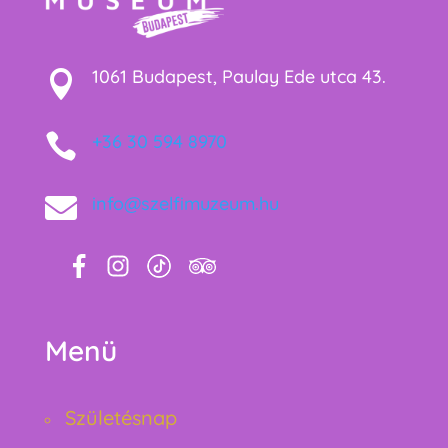
1061 Budapest, Paulay Ede utca 43.


+36 30 594 8970

info@szelfimuzeum.hu
Menü
Születésnap