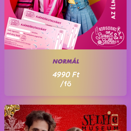
NORMÁL
4990
Ft
/fő