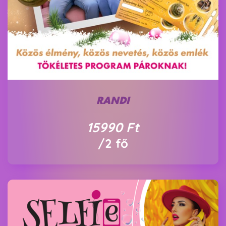
RANDI
15990
Ft
/2 fő