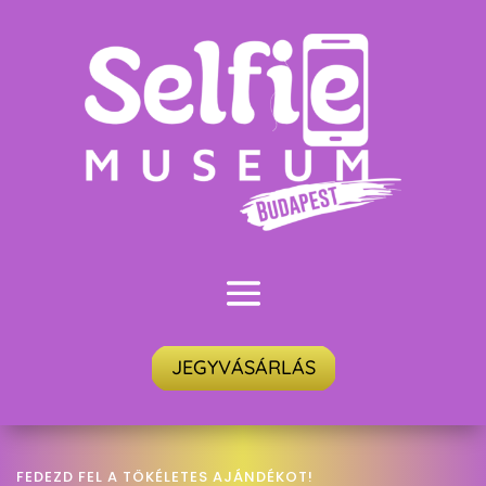
JEGYVÁSÁRLÁS
FEDEZD FEL A TÖKÉLETES AJÁNDÉKOT!