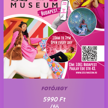
FOTÓJEGY
5990
Ft
/fő