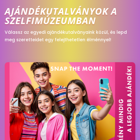
AJÁNDÉKUTALVÁNYOK A
SZELFIMÚZEUMBAN
Válassz az egyedi ajándékutalványaink közül, és lepd
meg szeretteidet egy felejthetetlen élménnyel!