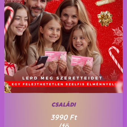
CSALÁDI
3990
Ft
/fő