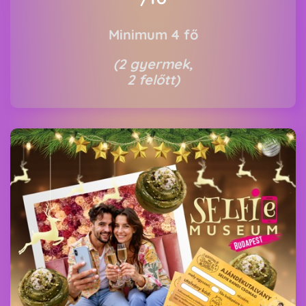
Minimum 4 fő
(2 gyermek,
2 felőtt)