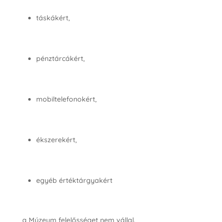
táskákért,
pénztárcákért,
mobiltelefonokért,
ékszerekért,
egyéb értéktárgyakért
a Múzeum felelősséget nem vállal.