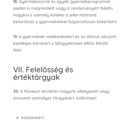
18.
Gyermekzsúrok és egyéb gyermekprogramok
esetén a megrendelő vagy a rendezvényért felelős
nagykorú személy köteles a jelen házirend
betartását a gyermekekkel folyamatosan betartatni.
19.
A gyermekek viselkedéséért és az általuk okozott
esetleges károkért a felügyeletüket ellátó felnőtt
felel.
VII. Felelősség és
értéktárgyak
20.
A Múzeum területén hagyott, elhelyezett vagy
elveszett személyes tárgyakért, különösen:
kabátokért,