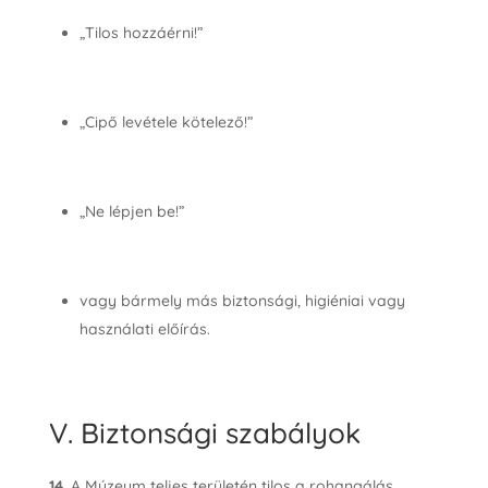
„Tilos hozzáérni!”
„Cipő levétele kötelező!”
„Ne lépjen be!”
vagy bármely más biztonsági, higiéniai vagy
használati előírás.
V. Biztonsági szabályok
14.
A Múzeum teljes területén tilos a rohangálás,