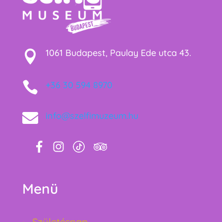
1061 Budapest, Paulay Ede utca 43.


+36 30 594 8970

info@szelfimuzeum.hu
Menü
Születésnap