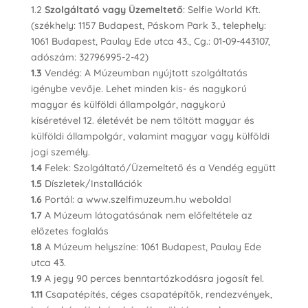
1.2
Szolgáltató vagy Üzemeltető
: Selfie World Kft.
(székhely: 1157 Budapest, Páskom Park 3., telephely:
1061 Budapest, Paulay Ede utca 43., Cg.: 01-09-443107,
adószám: 32796995-2-42)
1.3
Vendég: A Múzeumban nyújtott szolgáltatás
igénybe vevője. Lehet minden kis- és nagykorú
magyar és külföldi állampolgár, nagykorú
kíséretével 12. életévét be nem töltött magyar és
külföldi állampolgár, valamint magyar vagy külföldi
jogi személy.
1.4
Felek: Szolgáltató/Üzemeltető és a Vendég együtt
1.5
Díszletek/Installációk
1.6
Portál: a www.szelfimuzeum.hu weboldal
1.7
A Múzeum látogatásának nem előfeltétele az
előzetes foglalás
1.8
A Múzeum helyszíne: 1061 Budapest, Paulay Ede
utca 43.
1.9
A jegy 90 perces benntartózkodásra jogosít fel.
1.11
Csapatépítés, céges csapatépítők, rendezvények,