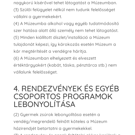
nagykorú kísérővel tehet látogatást a Múzeumban.
(3) Szülői felügyelet nélkül nem tudunk felelősséget
vállalni a gyermekekért.
(4) A Múzeumba alkohol vagy egyéb tudatmódosító
szer hatása alatt álló személy nem tehet látogatást.
(5) Minden kiállított díszlet/installáció a Múzeum
tulajdonát képezi, így károkozás esetén Múzeum a
kár megtérítését a vendégre hárítja.
(6) A Múzeumban elhelyezett és elveszett
értéktárgyakért (kabát, táska, pénztárca stb.) nem
vállalunk felelősséget.
4. RENDEZVÉNYEK ÉS EGYÉB
CSOPORTOS PROGRAMOK
LEBONYOLÍTÁSA
(2) Gyermek zsúrok lebonyolítása esetén a
vendég/megrendelő felnőtt köteles a Múzeum
házirendjét betartatni a gyermekekkel.