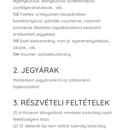
legénybúcsúk, leánybúcsúk születésnapok,
osztálykirándulások… stb.
1.12
Fizetés
:
a helyszínen készpénzben,
bankkártyával, ajándék voucherrel, valamint
partnerek felületein (applikációkon) keresztül
értékesített jegyekkel.
1.13
Eseti kedvezmény: mint pl. nyereményjátékok,
akciók… stb.
1.14
Voucher: ajándékutalvány
2. JEGYÁRAK
Mindenkori jegyárainkról az oldalunkon
tájékozódhat.
3. RÉSZVÉTELI FELTÉTELEK
(1) A Múzeum látogatását mindenki kizárólag saját
felelősségére teszi.
(2) 12. életévét be nem töltött személy kizárólag