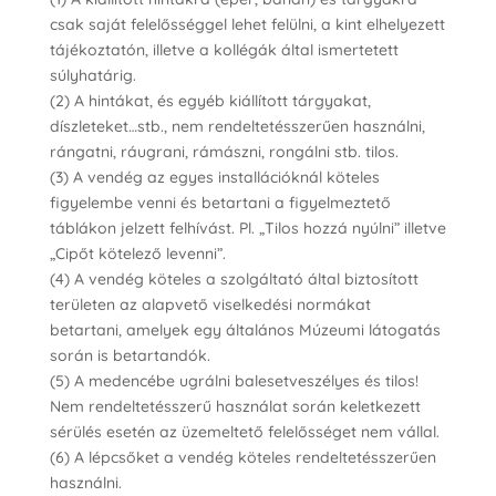
csak saját felelősséggel lehet felülni, a kint elhelyezett
tájékoztatón, illetve a kollégák által ismertetett
súlyhatárig.
(2) A hintákat, és egyéb kiállított tárgyakat,
díszleteket…stb., nem rendeltetésszerűen használni,
rángatni, ráugrani, rámászni, rongálni stb. tilos.
(3) A vendég az egyes installációknál köteles
figyelembe venni és betartani a figyelmeztető
táblákon jelzett felhívást. Pl. „Tilos hozzá nyúlni” illetve
„Cipőt kötelező levenni”.
(4) A vendég köteles a szolgáltató által biztosított
területen az alapvető viselkedési normákat
betartani, amelyek egy általános Múzeumi látogatás
során is betartandók.
(5) A medencébe ugrálni balesetveszélyes és tilos!
Nem rendeltetésszerű használat során keletkezett
sérülés esetén az üzemeltető felelősséget nem vállal.
(6) A lépcsőket a vendég köteles rendeltetésszerűen
használni.