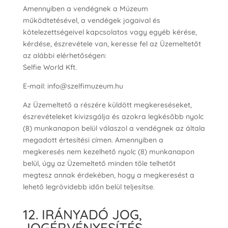
Amennyiben a vendégnek a Múzeum
működtetésével, a vendégek jogaival és
kötelezettségeivel kapcsolatos vagy egyéb kérése,
kérdése, észrevétele van, keresse fel az Üzemeltetőt
az alábbi elérhetőségen:
Selfie World Kft.
E-mail: info@szelfimuzeum.hu
Az Üzemeltető a részére küldött megkereséseket,
észrevételeket kivizsgálja és azokra legkésőbb nyolc
(8) munkanapon belül válaszol a vendégnek az általa
megadott értesítési címen. Amennyiben a
megkeresés nem kezelhető nyolc (8) munkanapon
belül, úgy az Üzemeltető minden tőle telhetőt
megtesz annak érdekében, hogy a megkeresést a
lehető legrövidebb időn belül teljesítse.
12. IRÁNYADÓ JOG,
JOGÉRVÉNYESÍTÉS