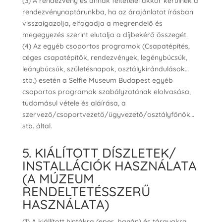
(3) A rendezvény és annak feltételei akkor kerülnek a
rendezvénynaptárunkba, ha az árajánlatot írásban
visszaigazolja, elfogadja a megrendelő és
megegyezés szerint elutalja a díjbekérő összegét.
(4) Az egyéb csoportos programok (Csapatépítés,
céges csapatépítők, rendezvények, legénybúcsúk,
leánybúcsúk, születésnapok, osztálykirándulások…
stb.) esetén a Selfie Museum Budapest egyéb
csoportos programok szabályzatának elolvasása,
tudomásul vétele és aláírása, a
szervező/csoportvezető/ügyvezető/osztályfőnök…
stb. által.
5. KIÁLÍTOTT DÍSZLETEK/
INSTALLÁCIÓK HASZNÁLATA
(A MÚZEUM
RENDELTETÉSSZERŰ
HASZNÁLATA)
(1) A kiállított hintákra (eper, banán) és tárgyakra