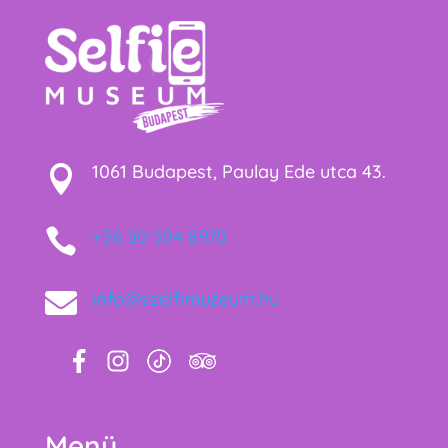
1061 Budapest, Paulay Ede utca 43.


+36 30 594 8970

info@szelfimuzeum.hu
Menü