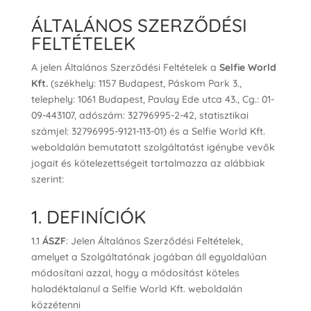
ÁLTALÁNOS SZERZŐDÉSI
FELTÉTELEK
A jelen Általános Szerződési Feltételek a
Selfie World
Kft.
(székhely: 1157 Budapest, Páskom Park 3.,
telephely: 1061 Budapest, Paulay Ede utca 43., Cg.: 01-
09-443107, adószám: 32796995-2-42, statisztikai
számjel: 32796995-9121-113-01) és a Selfie World Kft.
weboldalán bemutatott szolgáltatást igénybe vevők
jogait és kötelezettségeit tartalmazza az alábbiak
szerint:
1. DEFINÍCIÓK
1.1
ÁSZF
: Jelen Általános Szerződési Feltételek,
amelyet a Szolgáltatónak jogában áll egyoldalúan
módosítani azzal, hogy a módosítást köteles
haladéktalanul a Selfie World Kft. weboldalán
közzétenni