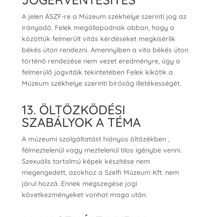
A jelen ÁSZF-re a Múzeum székhelye szerinti jog az
irányadó. Felek megállapodnak abban, hogy a
közöttük felmerült vitás kérdéseket megkísérlik
békés úton rendezni. Amennyiben a vita békés úton
történő rendezése nem vezet eredményre, úgy a
felmerülő jogvitáik tekintetében Felek kikötik a
Múzeum székhelye szerinti bíróság illetékességét.
13. ÖLTÖZKÖDÉSI
SZABÁLYOK A TÉMA
A múzeumi szolgáltatást hiányos öltözékben ,
félmeztelenül vagy meztelenül tilos igénybe venni.
Szexuális tartalmú képek készítése nem
megengedett, azokhoz a Szelfi Múzeum Kft. nem
járul hozzá. Ennek megszegése jogi
következményeket vonhat maga után.