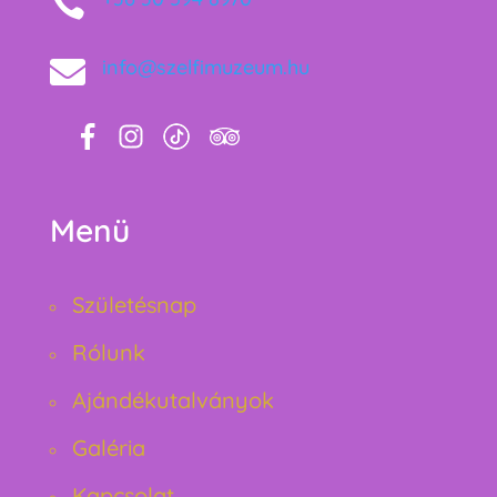


info@szelfimuzeum.hu
Menü
Születésnap
Rólunk
Ajándékutalványok
Galéria
Kapcsolat