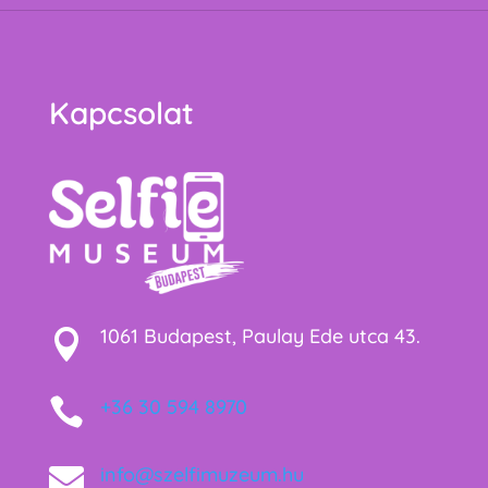
Kapcsolat
1061 Budapest, Paulay Ede utca 43.


+36 30 594 8970

info@szelfimuzeum.hu